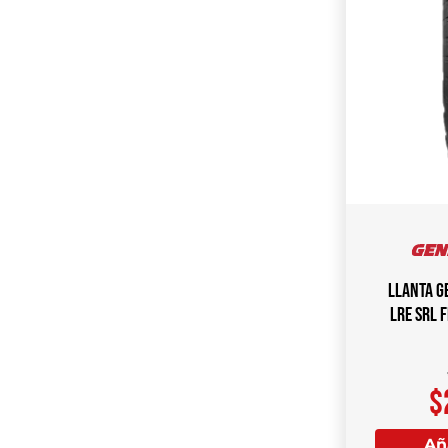
Llanta G
LRE SRL 
$
Aña