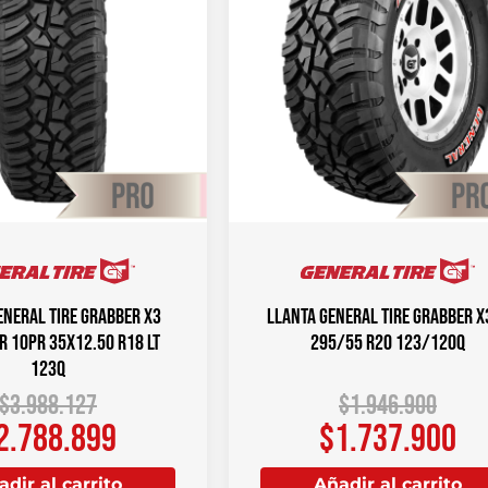
ENERAL TIRE Grabber X3
Llanta GENERAL TIRE GRABBER X3
FR 10PR 35X12.50 R18 LT
295/55 R20 123/120Q
123Q
$
3.988.127
$
1.946.900
2.788.899
$
1.737.900
dir al carrito
Añadir al carrito