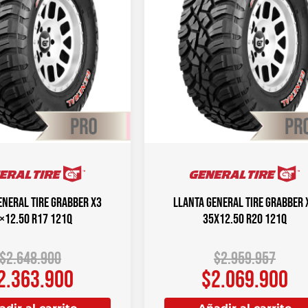
ENERAL TIRE Grabber X3
Llanta GENERAL TIRE GRABBER 
×12.50 R17 121Q
35X12.50 R20 121Q
$
2.648.900
$
2.959.957
2.363.900
$
2.069.900