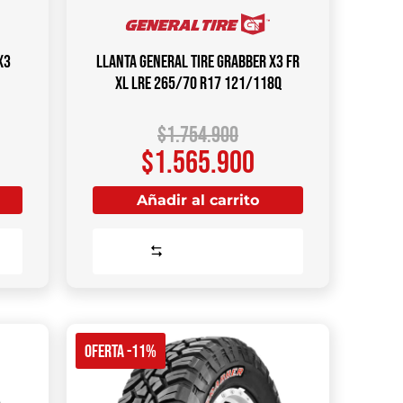
X3
Llanta GENERAL TIRE Grabber X3 FR
XL LRE 265/70 R17 121/118Q
$
1.754.900
$
1.565.900
Añadir al carrito
Comparar
OFERTA -11%