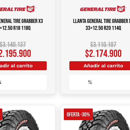
ENERAL TIRE Grabber X3
Llanta GENERAL TIRE Grabber 
×12.50 R18 118Q
33×12.50 R20 114Q
$
3.140.137
$
3.110.107
2.195.900
$
2.174.900
dir al carrito
Añadir al carrito
Comparar
Comparar
OFERTA -30%