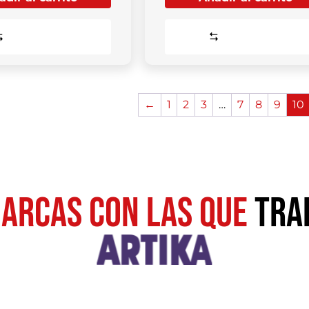
Comparar
Comparar
←
1
2
3
…
7
8
9
10
ARCAS CON LAS QUE
TRA