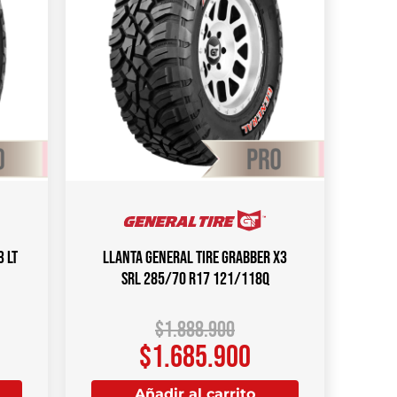
 LT
Llanta GENERAL TIRE Grabber X3
SRL 285/70 R17 121/118Q
$
1.888.900
$
1.685.900
Añadir al carrito