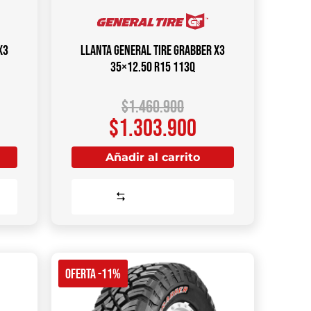
X3
Llanta GENERAL TIRE Grabber X3
35×12.50 R15 113Q
$
1.460.900
$
1.303.900
Añadir al carrito
Comparar
OFERTA -11%