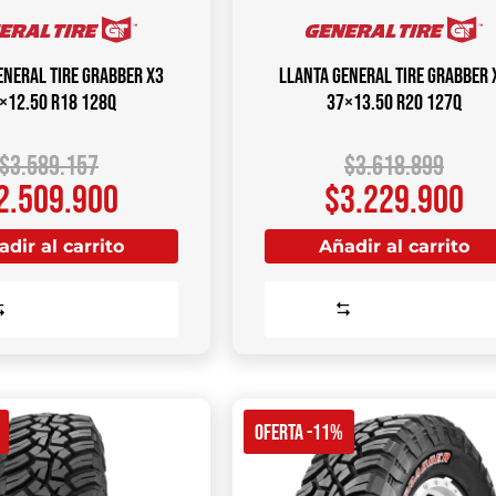
ENERAL TIRE Grabber X3
Llanta GENERAL TIRE Grabber 
×12.50 R18 128Q
37×13.50 R20 127Q
$
3.589.157
$
3.618.899
2.509.900
$
3.229.900
dir al carrito
Añadir al carrito
Comparar
Comparar
OFERTA -11%