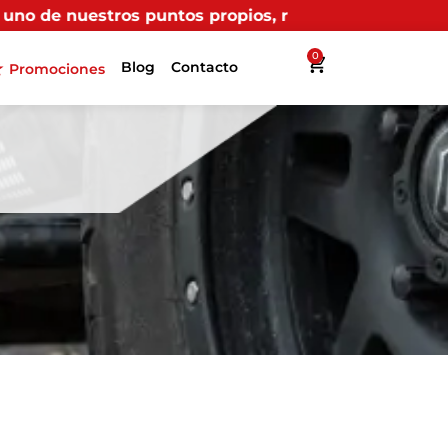
ropios, recibirás más beneficios en Interllantas.
0
Blog
Contacto
Promociones