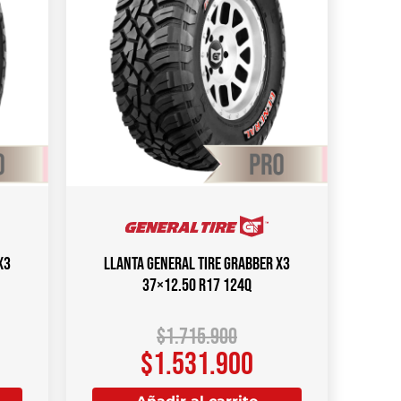
X3
Llanta GENERAL TIRE Grabber X3
37×12.50 R17 124Q
$
1.715.900
$
1.531.900