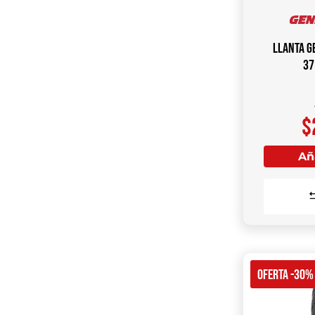
Llanta G
37
$
Aña
OFERTA -30%