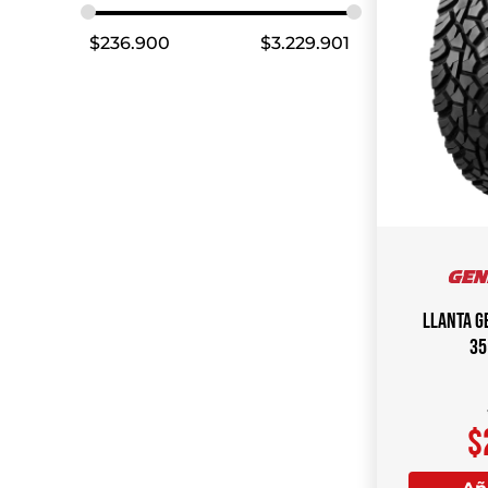
$
236.900
$
3.229.901
Llanta G
35
$