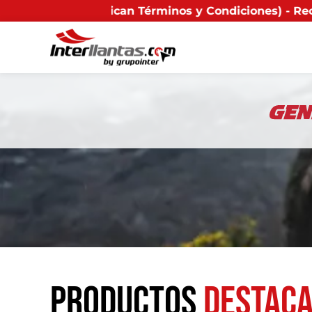
érminos y Condiciones) - Recuerda que si presentas tu 
Productos
destac