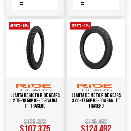
Comparar
Comparar
OFERTA -15%
OFERTA -15%
Llanta de Moto RIDE GEARS
Llanta de Moto RIDE GEARS
2.75-18 50P RG-053 VAJRA
3.00-17 50P RG-004 BAAJ TT
TT TRASERO
TRASERO
$
126.323
$
146.462
$
107.375
$
124.492