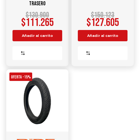
TRASERO
$
130.900
$
150.123
$
111.265
$
127.605
Añadir al carrito
Añadir al carrito
Comparar
Comparar
OFERTA -15%