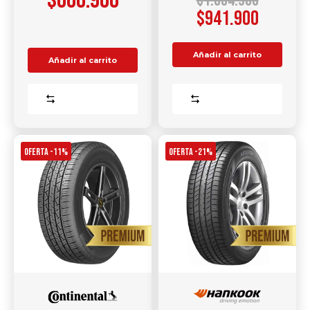
$
600.900
$
1.054.900
$
941.900
Añadir al carrito
Añadir al carrito
Comparar
Comparar
OFERTA -11%
OFERTA -21%