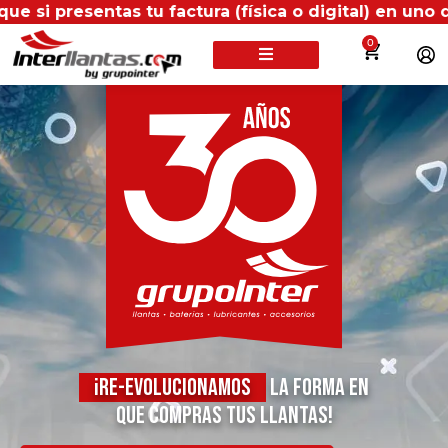
 tu factura (física o digital) en uno de nuestros pu
0
¡Re-evolucionamos
la forma en
que compras tus llantas!