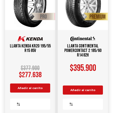
Llanta KENDA KR20 195/55
Llanta CONTINENTAL
R15 85V
PowerContact 2 185/60
R14 82H
$
395.900
$
377.900
$
277.638
Añadir al carrito
Añadir al carrito
Comparar
Comparar