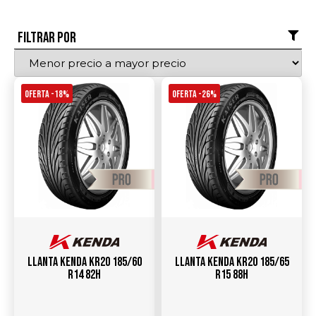
Filtrar por
OFERTA -18%
OFERTA -26%
Llanta KENDA KR20 185/60
Llanta KENDA KR20 185/65
R14 82H
R15 88H