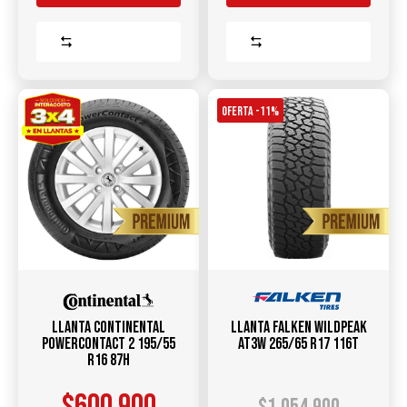
Comparar
Comparar
OFERTA -11%
Llanta CONTINENTAL
Llanta FALKEN WildPeak
PowerContact 2 195/55
AT3W 265/65 R17 116T
R16 87H