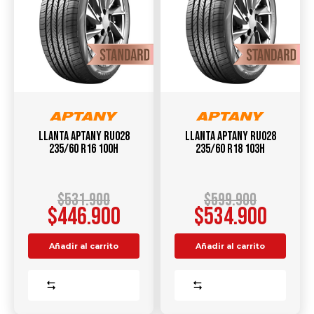
Llanta APTANY RU028
Llanta APTANY RU028
235/60 R16 100H
235/60 R18 103H
$
531.900
$
599.900
$
446.900
$
534.900
Añadir al carrito
Añadir al carrito
Comparar
Comparar