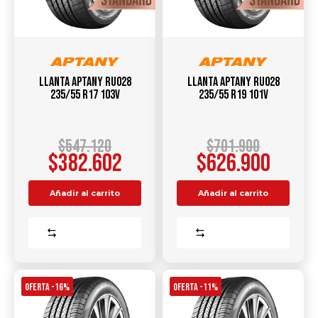
Llanta APTANY RU028
Llanta APTANY RU028
235/55 R17 103V
235/55 R19 101V
$
547.120
$
701.900
$
382.602
$
626.900
Añadir al carrito
Añadir al carrito
Comparar
Comparar
OFERTA -16%
OFERTA -11%