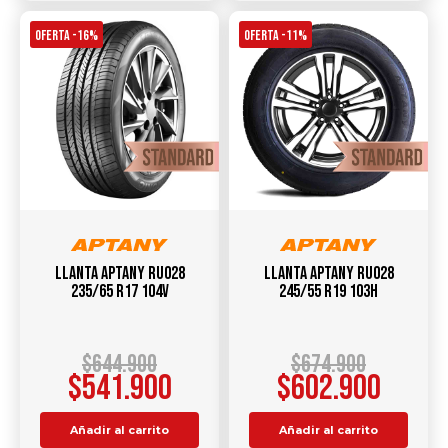
OFERTA -16%
OFERTA -11%
Llanta APTANY RU028
Llanta APTANY RU028
235/65 R17 104V
245/55 R19 103H
$
644.900
$
674.900
$
541.900
$
602.900
Añadir al carrito
Añadir al carrito