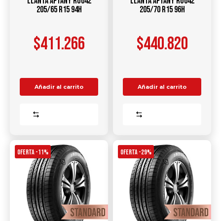
Llanta Aptany RU042
Llanta Aptany RU042
205/65 R15 94H
205/70 R15 96H
$
411.266
$
440.820
Añadir al carrito
Añadir al carrito
Comparar
Comparar
OFERTA -11%
OFERTA -29%