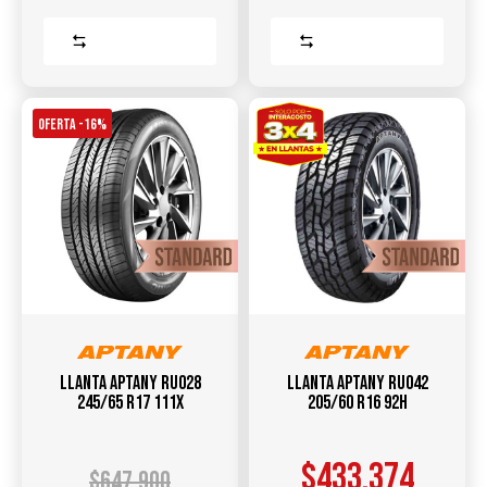
Comparar
Comparar
OFERTA -16%
Llanta APTANY RU028
Llanta Aptany RU042
245/65 R17 111X
205/60 R16 92H
$
433.374
$
647.900