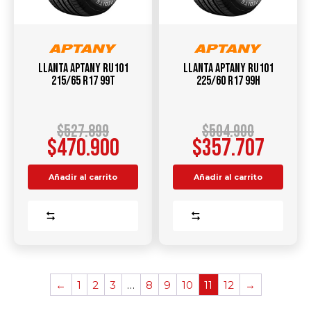
Llanta APTANY RU101
Llanta APTANY RU101
215/65 R17 99T
225/60 R17 99H
$
527.899
$
504.900
$
470.900
$
357.707
Añadir al carrito
Añadir al carrito
Comparar
Comparar
←
1
2
3
…
8
9
10
11
12
→