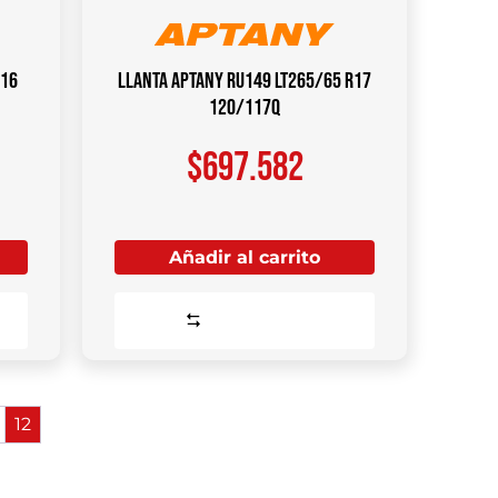
R16
Llanta Aptany RU149 LT265/65 R17
120/117Q
$
697.582
Añadir al carrito
Comparar
12