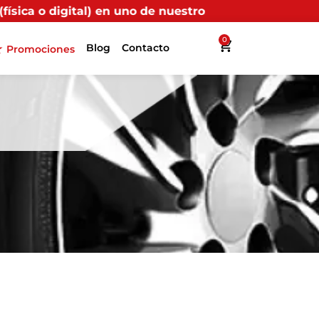
en uno de nuestros puntos propios, recibirás más benef
0
Blog
Contacto
Promociones