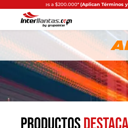
ores a $200.000*
(Aplican Términos y Condiciones) - Re
Productos
destac