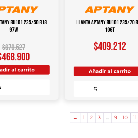
PTANY RU101 235/50 R18
Llanta Aptany RU101 235/70 
97W
106T
$
409.212
$
670.527
$
468.900
dir al carrito
Añadir al carrito
Comparar
Comparar
←
1
2
3
…
9
10
11