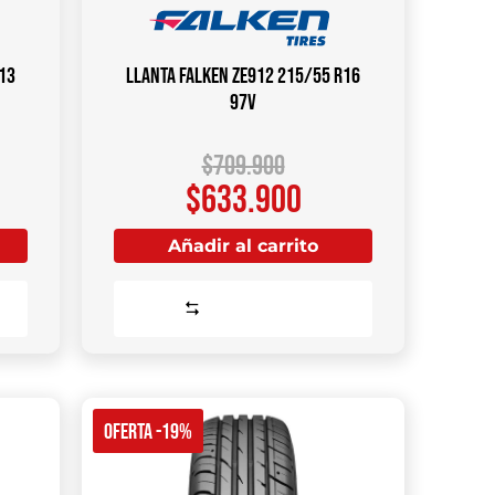
13
Llanta FALKEN ZE912 215/55 R16
97V
$
709.900
$
633.900
Añadir al carrito
Comparar
OFERTA -19%