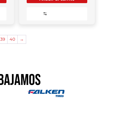
Comparar
39
40
→
BAJAMOS