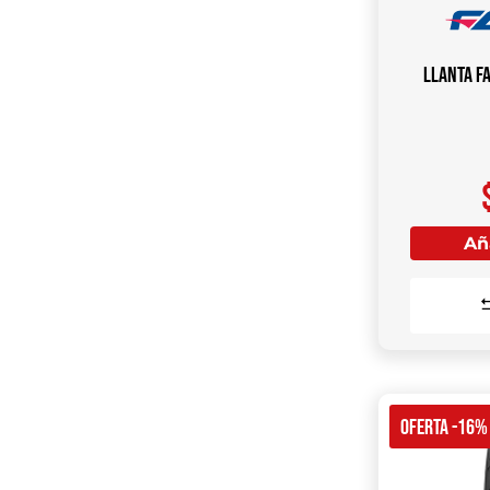
Llanta F
Aña
OFERTA -16%