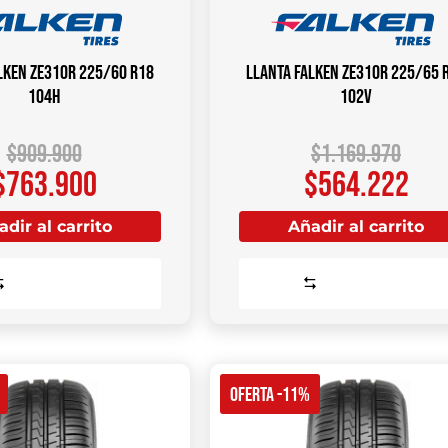
LKEN ZE310R 225/60 R18
Llanta FALKEN ZE310R 225/65 
104H
102V
$
909.900
$
1.169.970
$
763.900
$
564.222
dir al carrito
Añadir al carrito
Comparar
Comparar
OFERTA -11%