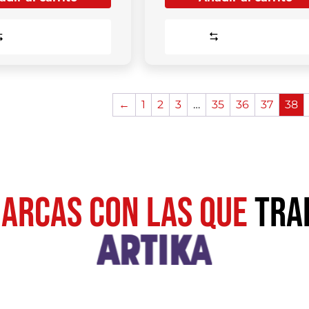
Comparar
Comparar
←
1
2
3
…
35
36
37
38
ARCAS CON LAS QUE
TRA