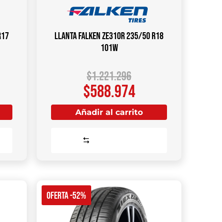
R17
Llanta FALKEN ZE310R 235/50 R18
101W
$
1.221.296
$
588.974
Añadir al carrito
Comparar
OFERTA -52%