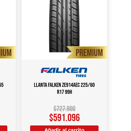
65
Llanta FALKEN ZE914AEC 225/60
R17 99H
$
727.900
$
591.096
Añadir al carrito