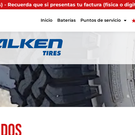
as tu factura (física o digital) en uno de nuestros pu
Inicio
Baterías
Puntos de servicio
ados