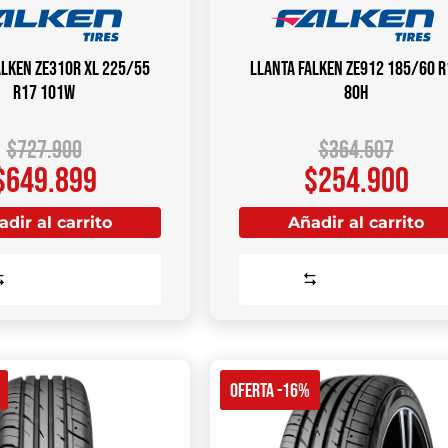
ALKEN ZE310R XL 225/55
Llanta FALKEN ZE912 185/60 R
R17 101W
80H
$
727.900
$
364.507
$
649.899
$
254.900
dir al carrito
Añadir al carrito
Comparar
Comparar
OFERTA -16%