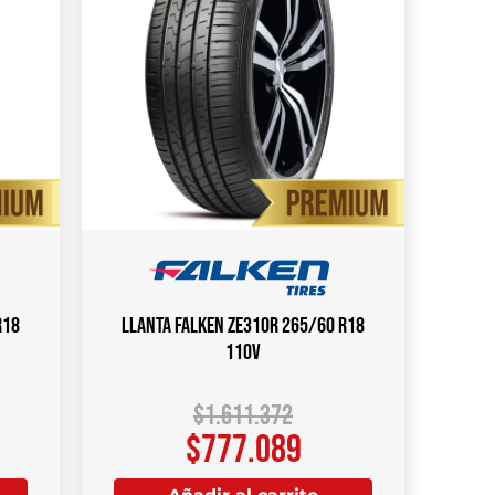
R18
Llanta Falken ZE310R 265/60 R18
110V
$
1.611.372
$
777.089