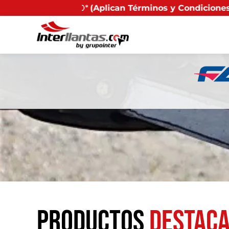
ican Términos y Condiciones) - Recuerda que si present
Productos
destac