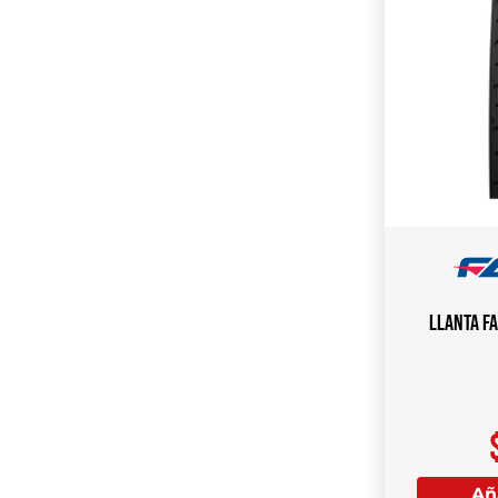
Llanta F
Aña