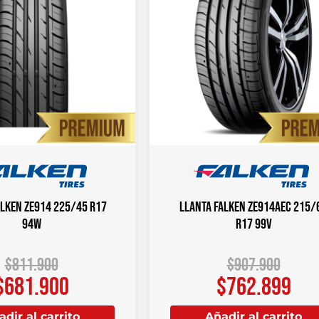
ALKEN ZE914 225/45 R17
Llanta FALKEN ZE914AEC 215/
94W
R17 99V
$
811.900
$
907.900
$
681.900
$
762.899
dir al carrito
Añadir al carrito