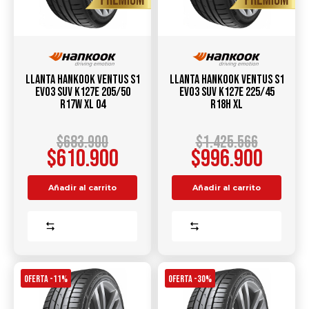
Llanta Hankook Ventus S1
Llanta Hankook Ventus S1
Evo3 SUV K127E 205/50
Evo3 SUV K127E 225/45
R17W XL 04
R18H XL
$
683.900
$
1.425.566
$
610.900
$
996.900
Añadir al carrito
Añadir al carrito
Comparar
Comparar
OFERTA -11%
OFERTA -30%