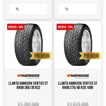
Comparar
Comparar
OFERTA -16%
OFERTA -13%
Llanta HANKOOK Ventus ST
Llanta HANKOOK Ventus ST
RH06 265/35 R22
RH06 275/45 R20 109V
$
1.702.900
$
1.573.900