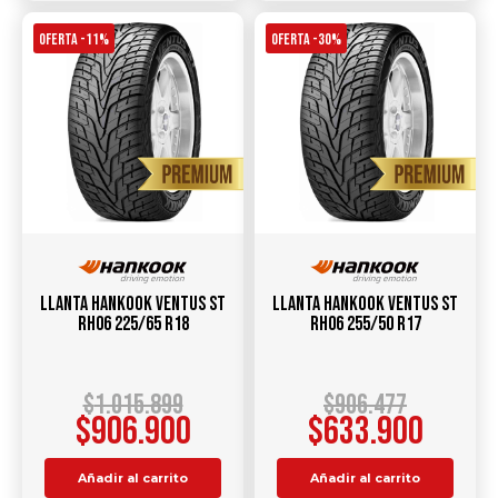
OFERTA -11%
OFERTA -30%
Llanta HANKOOK Ventus ST
Llanta HANKOOK Ventus ST
RH06 225/65 R18
RH06 255/50 R17
$
1.015.899
$
906.477
$
906.900
$
633.900
Añadir al carrito
Añadir al carrito