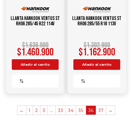
Llanta HANKOOK Ventus ST
Llanta HANKOOK Ventus ST
RH06 285/45 R22 114V
RH06 285/55 R18 113V
$
1.636.900
$
1.302.900
$
1.460.900
$
1.162.900
Añadir al carrito
Añadir al carrito
Comparar
Comparar
←
1
2
3
…
33
34
35
36
37
→