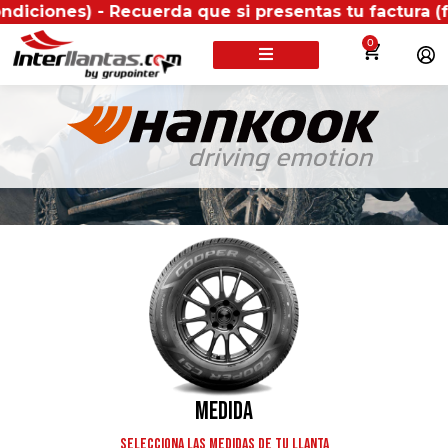
) - Recuerda que si presentas tu factura (física o di
0
BUSCA TU LLANTA POR:
Medida
Selecciona las medidas de tu llanta