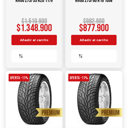
RH06 275/55 R20 117V
RH06 275/60 R16 109V
$
1.510.900
$
982.900
$
1.348.900
$
877.900
Añadir al carrito
Añadir al carrito
Comparar
Comparar
OFERTA -11%
OFERTA -11%