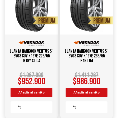
Llanta Hankook Ventus S1
Llanta Hankook Ventus S1
Evo3 SUV K127E 225/55
Evo3 SUV K127E 235/55
R19Y XL 04
R19T 04
$
1.067.900
$
1.411.267
$
952.900
$
986.900
Añadir al carrito
Añadir al carrito
Comparar
Comparar