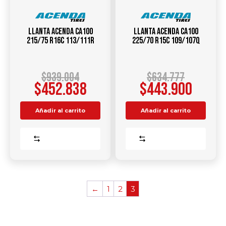
Llanta ACENDA CA100
Llanta ACENDA CA100
215/75 R16C 113/111R
225/70 R15C 109/107Q
$
939.004
$
634.777
$
452.838
$
443.900
Añadir al carrito
Añadir al carrito
Comparar
Comparar
←
1
2
3