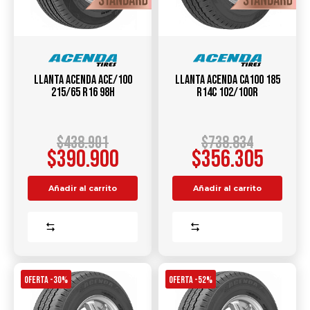
Llanta ACENDA ACE/100
Llanta ACENDA CA100 185
215/65 R16 98H
R14C 102/100R
$
438.901
$
738.834
$
390.900
$
356.305
Añadir al carrito
Añadir al carrito
Comparar
Comparar
OFERTA -30%
OFERTA -52%