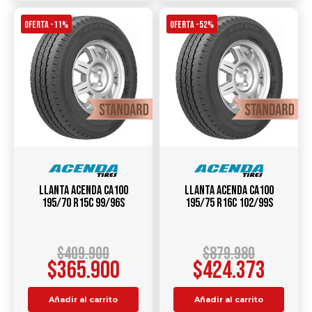
OFERTA -11%
OFERTA -52%
Llanta ACENDA CA100
Llanta ACENDA CA100
195/70 R15C 99/96S
195/75 R16C 102/99S
$
409.900
$
879.980
$
365.900
$
424.373
Añadir al carrito
Añadir al carrito