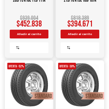
205/75 R16C 113/111R
215/70 R15C 109/107R
$
939.004
$
818.389
$
452.838
$
394.671
Añadir al carrito
Añadir al carrito
Comparar
Comparar
OFERTA -52%
OFERTA -30%