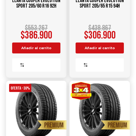
Llanta COOPER Evolution
Llanta COOPER Evolution
Sport 205/60 R16 92H
Sport 205/65 R15 94H
$
553.267
$
438.867
$
386.900
$
306.900
Añadir al carrito
Añadir al carrito
Comparar
Comparar
OFERTA -30%