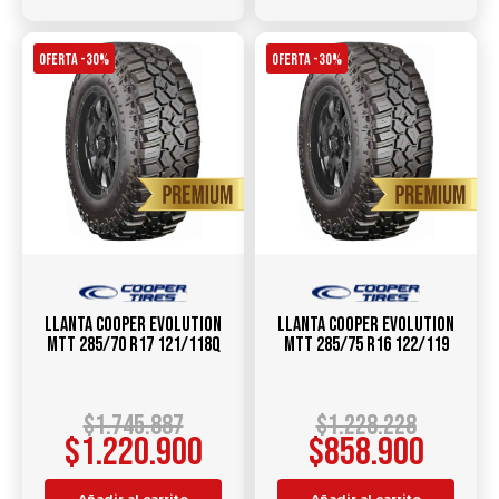
OFERTA -30%
OFERTA -30%
Llanta COOPER Evolution
Llanta COOPER Evolution
MTT 285/70 R17 121/118Q
MTT 285/75 R16 122/119
$
1.745.887
$
1.228.228
$
1.220.900
$
858.900