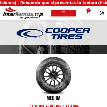
Recuerda que si presentas tu factura (física o digit
0
BUSCA TU LLANTA POR:
Medida
Selecciona las medidas de tu llanta