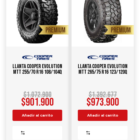
Llanta COOPER Evolution
Llanta COOPER Evolution
MTT 255/70 R16 108/104Q
MTT 265/75 R16 123/120Q
$
1.072.900
$
1.392.677
$
901.900
$
973.900
Añadir al carrito
Añadir al carrito
Comparar
Comparar