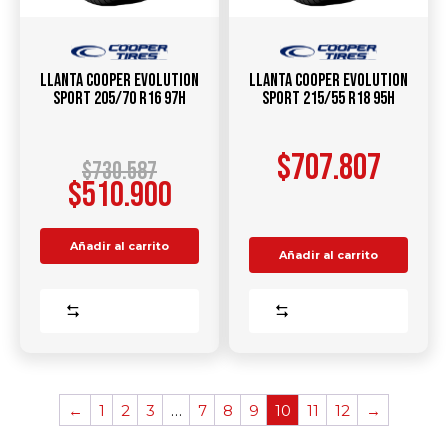
Llanta COOPER Evolution
Llanta COOPER Evolution
Sport 205/70 R16 97H
Sport 215/55 R18 95H
$
707.807
$
730.587
$
510.900
Añadir al carrito
Añadir al carrito
Comparar
Comparar
←
1
2
3
…
7
8
9
10
11
12
→