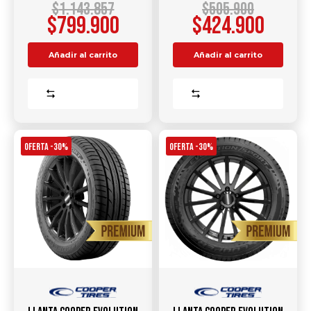
$
1.143.857
$
505.900
$
799.900
$
424.900
Añadir al carrito
Añadir al carrito
Comparar
Comparar
OFERTA -30%
OFERTA -30%