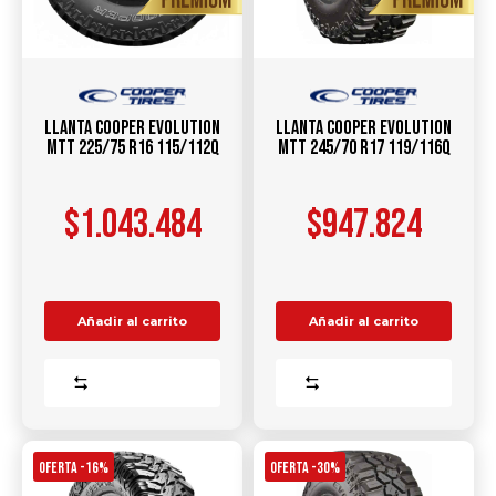
Llanta COOPER Evolution
Llanta COOPER Evolution
MTT 225/75 R16 115/112Q
MTT 245/70 R17 119/116Q
$
1.043.484
$
947.824
Añadir al carrito
Añadir al carrito
Comparar
Comparar
OFERTA -16%
OFERTA -30%