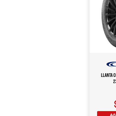
Llanta C
2
Aña