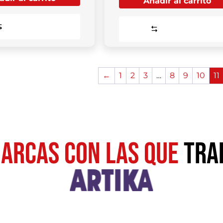
Añadir al carrito
Comparar
Comparar
←
1
2
3
…
8
9
10
11
ARCAS CON LAS QUE
TRA