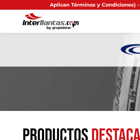
an Términos y Condiciones) - Recuerda que si presentas
Productos
destac