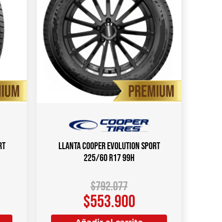
rt
Llanta COOPER Evolution Sport
225/60 R17 99H
$
792.077
$
553.900