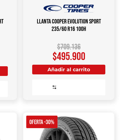
rt
Llanta COOPER Evolution Sport
235/60 R16 100H
$
709.136
$
495.900
Añadir al carrito
Comparar
OFERTA -30%