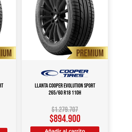
rt
Llanta COOPER EVOLUTION SPORT
265/60 R18 110H
$
1.279.707
$
894.900
Añadir al carrito