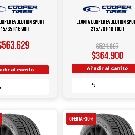
OOPER Evolution Sport
Llanta COOPER Evolution Spo
215/65 R16 98H
215/70 R16 100H
$
563.629
$
521.807
$
364.900
Añadir al carrito
dir al carrito
Comparar
Comparar
OFERTA -30%