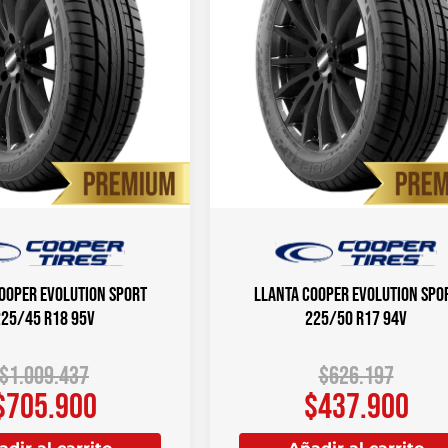
OOPER Evolution Sport
Llanta COOPER Evolution Spo
225/45 R18 95V
225/50 R17 94V
$
1.009.437
$
626.197
$
705.900
$
437.900