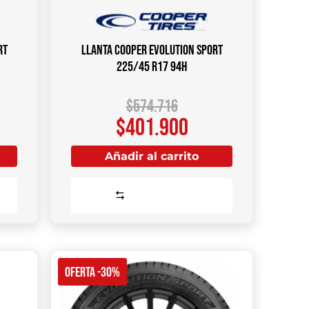
rt
Llanta COOPER Evolution Sport
225/45 R17 94H
$
574.716
$
401.900
Añadir al carrito
Comparar
OFERTA -30%