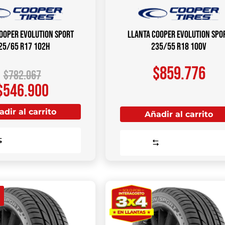
OOPER Evolution Sport
Llanta COOPER Evolution Spo
25/65 R17 102H
235/55 R18 100V
$
859.776
$
782.067
$
546.900
dir al carrito
Añadir al carrito
Comparar
Comparar