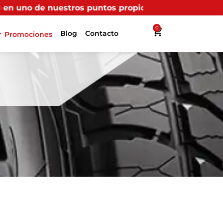
tos propios, recibirás más beneficios en Interllantas.
0
Blog
Contacto
Promociones