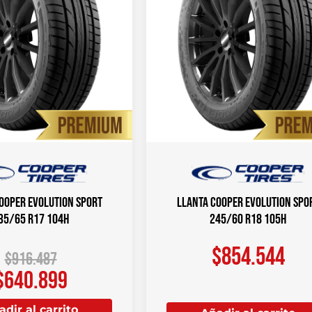
OOPER Evolution Sport
Llanta COOPER Evolution Spo
35/65 R17 104H
245/60 R18 105H
$
854.544
$
916.487
$
640.899
dir al carrito