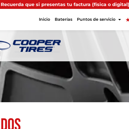
 tu factura (física o digital) en uno de nuestros pun
Inicio
Baterías
Puntos de servicio
ados