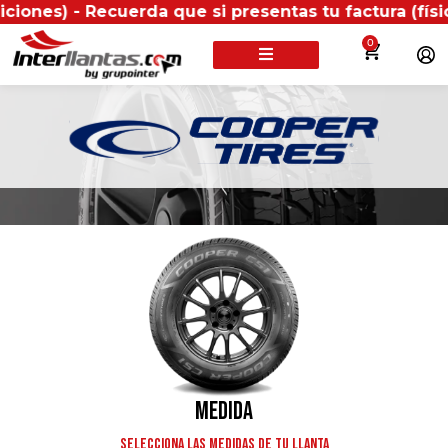
 Recuerda que si presentas tu factura (física o digit
0
BUSCA TU LLANTA POR:
Medida
Selecciona las medidas de tu llanta