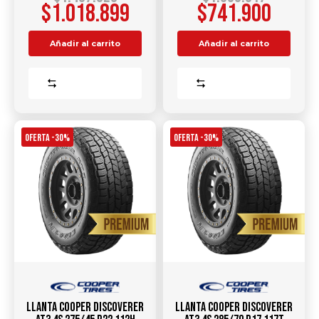
$
1.018.899
$
741.900
Añadir al carrito
Añadir al carrito
Comparar
Comparar
OFERTA -30%
OFERTA -30%
Llanta COOPER Discoverer
Llanta COOPER Discoverer