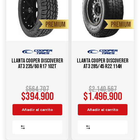
Llanta COOPER Discoverer
Llanta COOPER DISCOVERER
AT3 235/60 R17 102T
AT3 285/45 R22 114H
$
564.707
$
2.140.567
$
394.900
$
1.496.900
Añadir al carrito
Añadir al carrito
Comparar
Comparar