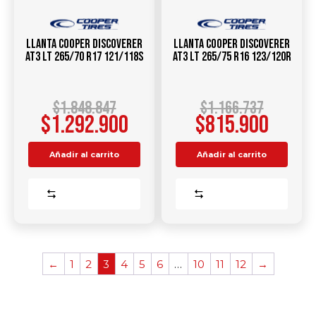
Llanta COOPER DISCOVERER
Llanta COOPER Discoverer
AT3 LT 265/70 R17 121/118S
AT3 LT 265/75 R16 123/120R
$
1.848.847
$
1.166.737
$
1.292.900
$
815.900
Añadir al carrito
Añadir al carrito
Comparar
Comparar
←
1
2
3
4
5
6
…
10
11
12
→