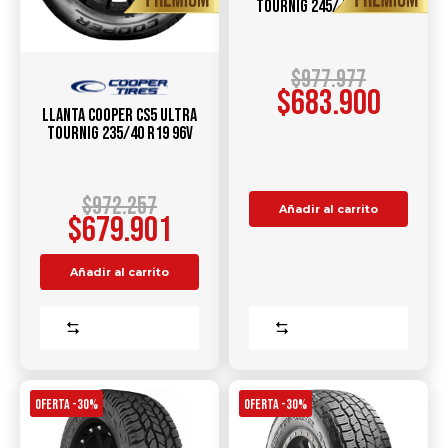
Tournig 245/45 R19 98V
$
977.977
$
683.900
Llanta COOPER CS5 Ultra
Tournig 235/40 R19 96V
$
972.257
Añadir al carrito
$
679.901
Añadir al carrito
Comparar
Comparar
OFERTA -30%
OFERTA -30%