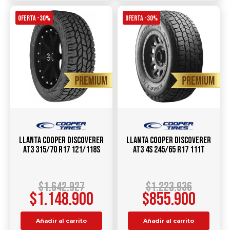
OFERTA -30%
OFERTA -30%
Llanta Cooper Discoverer
Llanta COOPER Discoverer
AT3 315/70 R17 121/118S
AT3 4S 245/65 R17 111T
$
1.642.927
$
1.223.936
$
1.148.900
$
855.900
Añadir al carrito
Añadir al carrito