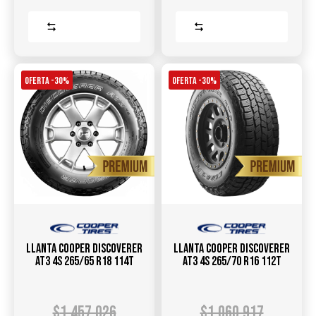
Comparar
Comparar
OFERTA -30%
OFERTA -30%
Llanta COOPER Discoverer
Llanta COOPER Discoverer
AT3 4S 265/65 R18 114T
AT3 4S 265/70 R16 112T
$
1.457.026
$
1.060.917