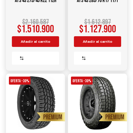
AT3 4S 275/45 R22 112H
AT3 4S 285/70 R17 117T
$
2.160.587
$
1.612.897
$
1.510.900
$
1.127.900
Añadir al carrito
Añadir al carrito
Comparar
Comparar
OFERTA -30%
OFERTA -30%